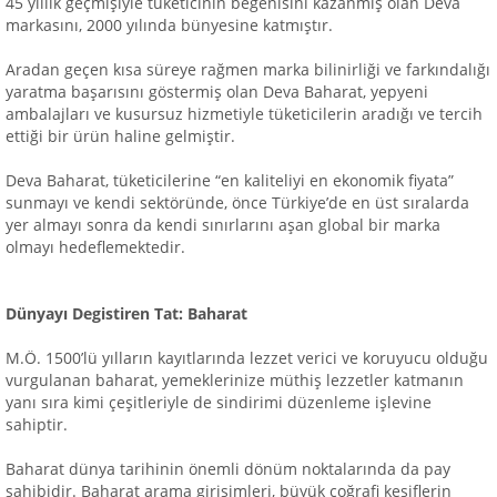
45 yıllık geçmişiyle tüketicinin beğenisini kazanmış olan Deva
markasını, 2000 yılında bünyesine katmıştır.
Aradan geçen kısa süreye rağmen marka bilinirliği ve farkındalığı
yaratma başarısını göstermiş olan Deva Baharat, yepyeni
ambalajları ve kusursuz hizmetiyle tüketicilerin aradığı ve tercih
ettiği bir ürün haline gelmiştir.
Deva Baharat, tüketicilerine “en kaliteliyi en ekonomik fiyata”
sunmayı ve kendi sektöründe, önce Türkiye’de en üst sıralarda
yer almayı sonra da kendi sınırlarını aşan global bir marka
olmayı hedeflemektedir.
Dünyayı Degistiren Tat: Baharat
M.Ö. 1500’lü yılların kayıtlarında lezzet verici ve koruyucu olduğu
vurgulanan baharat, yemeklerinize müthiş lezzetler katmanın
yanı sıra kimi çeşitleriyle de sindirimi düzenleme işlevine
sahiptir.
Baharat dünya tarihinin önemli dönüm noktalarında da pay
sahibidir. Baharat arama girişimleri, büyük coğrafi keşiflerin