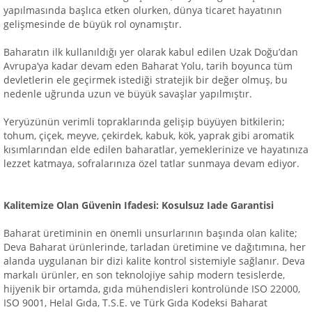
yapılmasında başlıca etken olurken, dünya ticaret hayatının
gelişmesinde de büyük rol oynamıştır.
Baharatın ilk kullanıldığı yer olarak kabul edilen Uzak Doğu’dan
Avrupa’ya kadar devam eden Baharat Yolu, tarih boyunca tüm
devletlerin ele geçirmek istediği stratejik bir değer olmuş, bu
nedenle uğrunda uzun ve büyük savaşlar yapılmıştır.
Yeryüzünün verimli topraklarında gelişip büyüyen bitkilerin;
tohum, çiçek, meyve, çekirdek, kabuk, kök, yaprak gibi aromatik
kısımlarından elde edilen baharatlar, yemeklerinize ve hayatınıza
lezzet katmaya, sofralarınıza özel tatlar sunmaya devam ediyor.
Kalitemize Olan Güvenin Ifadesi: Kosulsuz Iade Garantisi
Baharat üretiminin en önemli unsurlarının başında olan kalite;
Deva Baharat ürünlerinde, tarladan üretimine ve dağıtımına, her
alanda uygulanan bir dizi kalite kontrol sistemiyle sağlanır. Deva
markalı ürünler, en son teknolojiye sahip modern tesislerde,
hijyenik bir ortamda, gıda mühendisleri kontrolünde ISO 22000,
ISO 9001, Helal Gıda, T.S.E. ve Türk Gıda Kodeksi Baharat