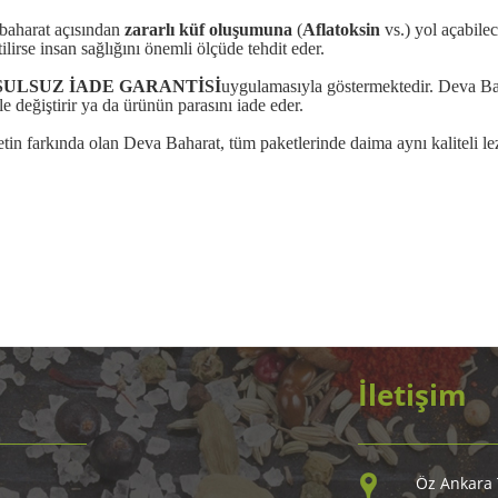
 baharat açısından
zararlı küf oluşumuna
(
Aflatoksin
vs.) yol açabilec
ilirse insan sağlığını önemli ölçüde tehdit eder.
ULSUZ İADE GARANTİSİ
uygulamasıyla göstermektedir. Deva Bah
le değiştirir ya da ürünün parasını iade eder.
 farkında olan Deva Baharat, tüm paketlerinde daima aynı kaliteli lez
İletişim
Öz Ankara T