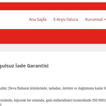
Ana Sayfa
E-Arşiv Fatura
Kurumsal
.
şulsuz İade Garantisi
alite; Deva Baharat ürünlerinde, tarladan, üretimi ve dağıtımına kadar 
 tesislerde, hijyenik bir ortamda, gıda mühendisleri kontrolünde IS0
r.