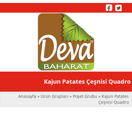
Toggle
Kajun Patates Çeşnisi Quadro
naviga
Anasayfa
»
Ürün Grupları
»
Poşet Grubu
» Kajun Patates
Çeşnisi Quadro