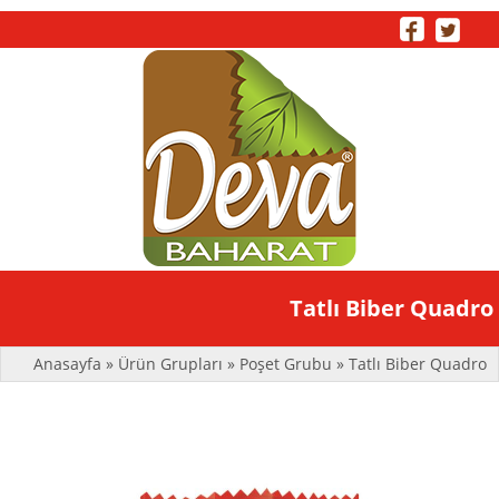
Toggle
Tatlı Biber Quadro
naviga
Anasayfa
»
Ürün Grupları
»
Poşet Grubu
» Tatlı Biber Quadro