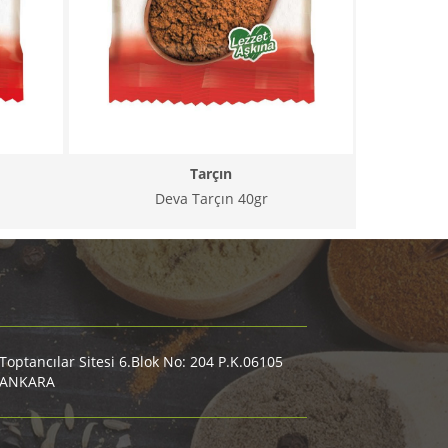
Tarçın
Deva Tarçın 40gr
optancılar Sitesi 6.Blok No: 204 P.K.06105
-ANKARA