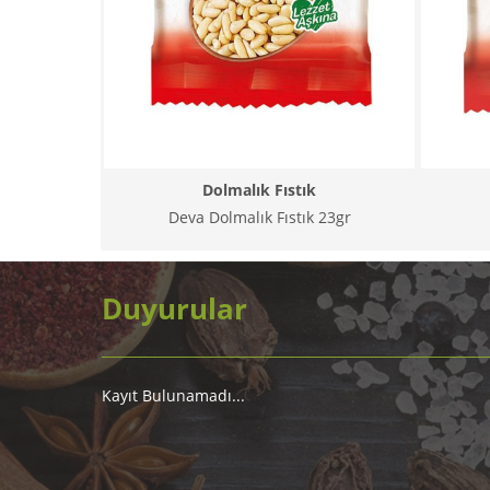
Dolmalık Fıstık
Deva Dolmalık Fıstık 23gr
Duyurular
Kayıt Bulunamadı...