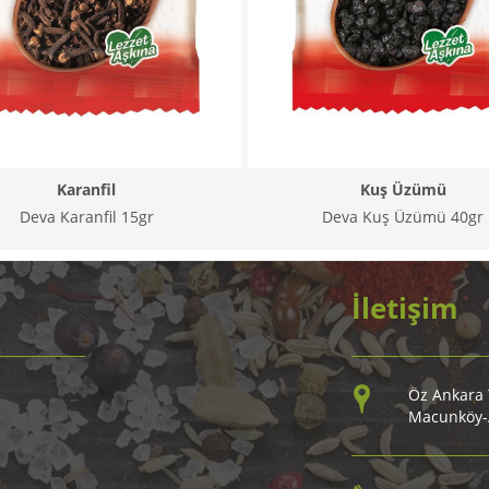
Karanfil
Kuş Üzümü
Deva Karanfil 15gr
Deva Kuş Üzümü 40gr
İletişim
Öz Ankara T
Macunköy